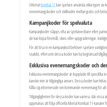
I Mortal
Kombat 11
kan spelare använda olika typer av k
evenemangskoder och skillnader mellan gratis och betald
Kampanjkoder för spelvaluta
Kampanjkoder släpps ofta av spelutvecklare eller partne
de kan köpa föremål, skins eller uppgraderingar. Vanlig
För att lösa in en kampanjkod behöver spelare vanligtvis a
snabbt, eftersom dessa koder kan ha begränsad tillgång o
Exklusiva evenemangskoder och dera
Exklusiva evenemangskoder är kopplade till specifika i
kanske inte är tillgängliga annars. Dessa koder kan hit
hålla sig informerade om kommande evenemang för att d
Tillgängligheten för dessa koder kan variera, där vissa är
uppmanas att följa officiella Mortal Kombat 11-kanaler