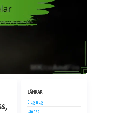
LÄNKAR
Blogginlägg
ss,
Om oss