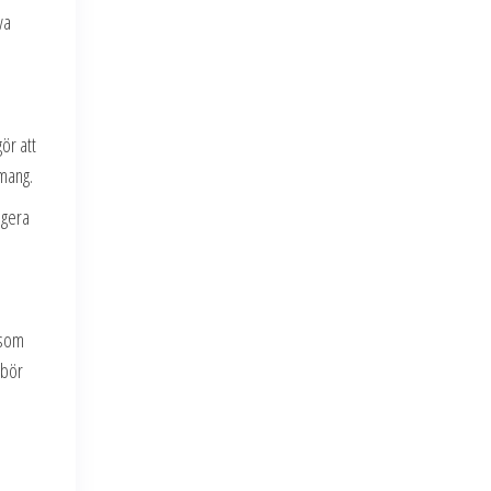
va
ör att
emang.
agera
 som
 bör