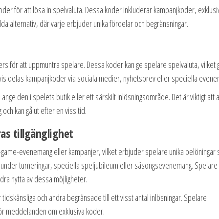
oder för att lösa in spelvaluta. Dessa koder inkluderar kampanjkoder, exklusi
a alternativ, där varje erbjuder unika fördelar och begränsningar.
rs för att uppmuntra spelare. Dessa koder kan ge spelare spelvaluta, vilket g
tvis delas kampanjkoder via sociala medier, nyhetsbrev eller speciella even
nge den i spelets butik eller ett särskilt inlösningsområde. Det är viktigt att 
ch kan gå ut efter en viss tid.
s tillgänglighet
n-game-evenemang eller kampanjer, vilket erbjuder spelare unika belöningar
tas under turneringar, speciella speljubileum eller säsongsevenemang. Spelare
ra nytta av dessa möjligheter.
 tidskänsliga och andra begränsade till ett visst antal inlösningar. Spelare
 för meddelanden om exklusiva koder.