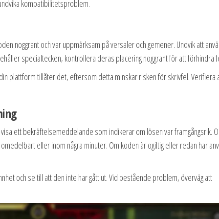
undvika kompatibilitetsproblem.
v koden noggrant och var uppmärksam på versaler och gemener. Undvik att anv
åller specialtecken, kontrollera deras placering noggrant för att förhindra fe
din plattform tillåter det, eftersom detta minskar risken för skrivfel. Verifiera a
ning
tt visa ett bekräftelsemeddelande som indikerar om lösen var framgångsrik. 
to omedelbart eller inom några minuter. Om koden är ogiltig eller redan har an
et och se till att den inte har gått ut. Vid bestående problem, överväg att