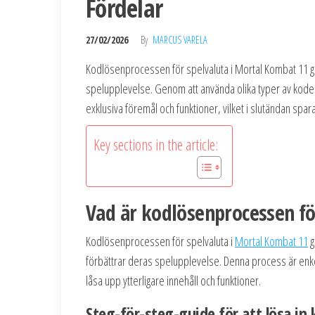
Fördelar
27/02/2026
By
MARCUS VARELA
Kodlösenprocessen för spelvaluta i Mortal Kombat 11 gör 
spelupplevelse. Genom att använda olika typer av kode
exklusiva föremål och funktioner, vilket i slutändan spa
Key sections in the article:
Vad är kodlösenprocessen fö
Kodlösenprocessen för spelvaluta i
Mortal Kombat 11
g
förbättrar deras spelupplevelse. Denna process är enkel 
låsa upp ytterligare innehåll och funktioner.
Steg-för-steg-guide för att lösa in