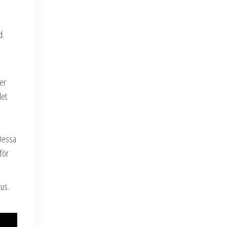
d.
er
et.
 Dessa
 för
tus.