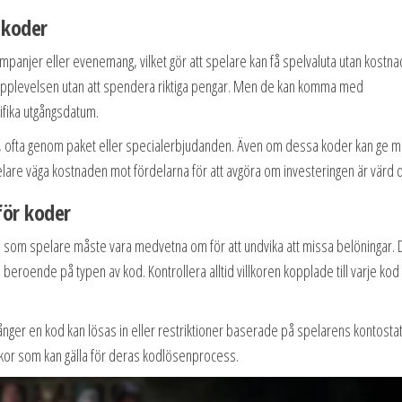
 koder
panjer eller evenemang, vilket gör att spelare kan få spelvaluta utan kostna
elupplevelsen utan att spendera riktiga pengar. Men de kan komma med
fika utgångsdatum.
em, ofta genom paket eller specialerbjudanden. Även om dessa koder kan ge m
elare väga kostnaden mot fördelarna för att avgöra om investeringen är värd d
ör koder
, som spelare måste vara medvetna om för att undvika att missa belöningar.
 beroende på typen av kod. Kontrollera alltid villkoren kopplade till varje kod
nger en kod kan lösas in eller restriktioner baserade på spelarens kontosta
villkor som kan gälla för deras kodlösenprocess.