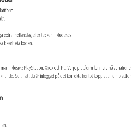
lattform.
ik”.
ga extra mellanslag eller tecken inkluderas.
ska bearbeta koden.
ar inklusive PlayStation, Xbox och PC. Varje plattform kan ha små variationer
nde. Se till att du är inloggad på det korrekta kontot kopplat till din plattfo
en
rmen.