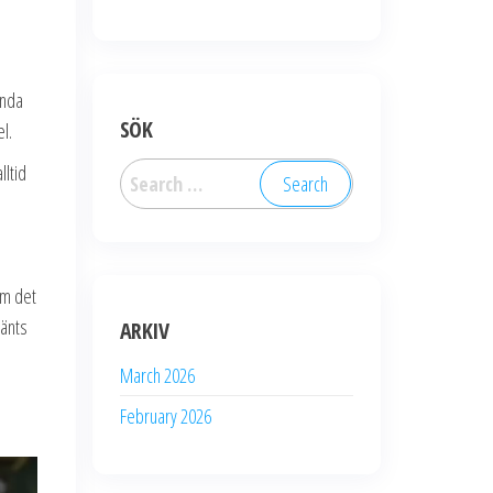
ända
SÖK
l.
lltid
Search
for:
Om det
vänts
ARKIV
March 2026
February 2026