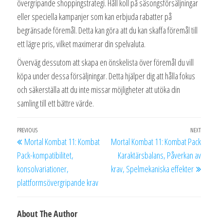
övergripande shoppingstrategi. Håll koll på säsongsförsäljningar
eller speciella kampanjer som kan erbjuda rabatter på
begränsade föremål. Detta kan göra att du kan skaffa föremål till
ett lägre pris, vilket maximerar din spelvaluta.
Överväg dessutom att skapa en önskelista över föremål du vill
köpa under dessa försäljningar. Detta hjälper dig att hålla fokus
och säkerställa att du inte missar möjligheter att utöka din
samling till ett bättre värde.
Post
Previous
PREVIOUS
NEXT
Next
Mortal Kombat 11: Kombat
Mortal Kombat 11: Kombat Pack
navigation
Post
Post
Pack-kompatibilitet,
Karaktärsbalans, Påverkan av
konsolvariationer,
krav, Spelmekaniska effekter
plattformsövergripande krav
About The Author