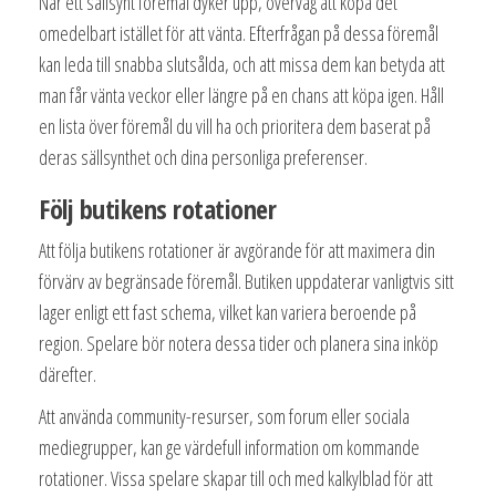
När ett sällsynt föremål dyker upp, överväg att köpa det
omedelbart istället för att vänta. Efterfrågan på dessa föremål
kan leda till snabba slutsålda, och att missa dem kan betyda att
man får vänta veckor eller längre på en chans att köpa igen. Håll
en lista över föremål du vill ha och prioritera dem baserat på
deras sällsynthet och dina personliga preferenser.
Följ butikens rotationer
Att följa butikens rotationer är avgörande för att maximera din
förvärv av begränsade föremål. Butiken uppdaterar vanligtvis sitt
lager enligt ett fast schema, vilket kan variera beroende på
region. Spelare bör notera dessa tider och planera sina inköp
därefter.
Att använda community-resurser, som forum eller sociala
mediegrupper, kan ge värdefull information om kommande
rotationer. Vissa spelare skapar till och med kalkylblad för att