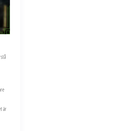
rstå
are
et är