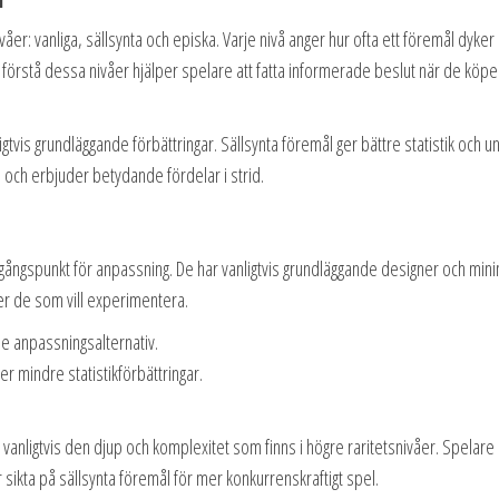
våer: vanliga, sällsynta och episka. Varje nivå anger hur ofta ett föremål dyker
 förstå dessa nivåer hjälper spelare att fatta informerade beslut när de köpe
gtvis grundläggande förbättringar. Sällsynta föremål ger bättre statistik och u
 och erbjuder betydande fördelar i strid.
 utgångspunkt för anpassning. De har vanligtvis grundläggande designer och min
ler de som vill experimentera.
 anpassningsalternativ.
 mindre statistikförbättringar.
anligtvis den djup och komplexitet som finns i högre raritetsnivåer. Spelare
sikta på sällsynta föremål för mer konkurrenskraftigt spel.