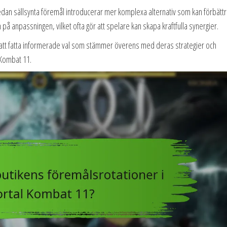
dan sällsynta föremål introducerar mer komplexa alternativ som kan förbättr
på anpassningen, vilket ofta gör att spelare kan skapa kraftfulla synergier.
re att fatta informerade val som stämmer överens med deras strategier och
 Kombat 11.