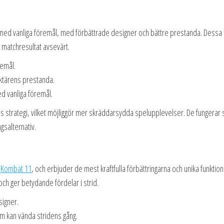
 med vanliga föremål, med förbättrade designer och bättre prestanda. Dessa
 matchresultat avsevärt.
remål.
raktärens prestanda.
d vanliga föremål.
res strategi, vilket möjliggör mer skräddarsydda spelupplevelser. De fungerar
salternativ.
l
Kombat 11
, och erbjuder de mest kraftfulla förbättringarna och unika funktion
ch ger betydande fördelar i strid.
signer.
om kan vända stridens gång.