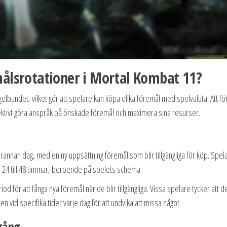
ålsrotationer i Mortal Kombat 11?
lbundet, vilket gör att spelare kan köpa olika föremål med spelvaluta. Att fö
fektivt göra anspråk på önskade föremål och maximera sina resurser.
rannan dag, med en ny uppsättning föremål som blir tillgängliga för köp. Spel
ar 24 till 48 timmar, beroende på spelets schema.
iod för att fånga nya föremål när de blir tillgängliga. Vissa spelare tycker att d
en vid specifika tider varje dag för att undvika att missa något.
lgång