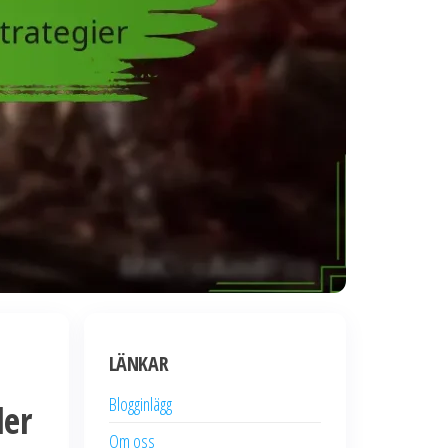
LÄNKAR
Blogginlägg
der
Om oss