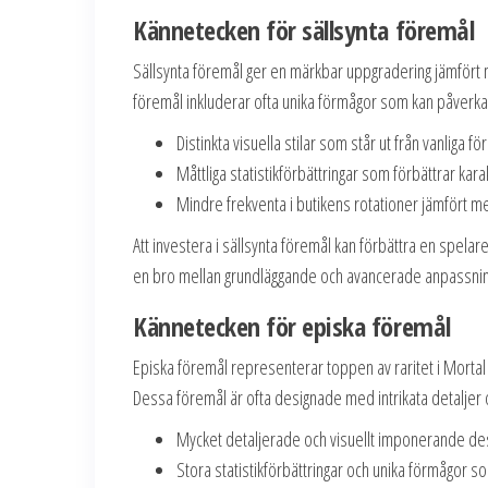
Kännetecken för sällsynta föremål
Sällsynta föremål ger en märkbar uppgradering jämfört
föremål inkluderar ofta unika förmågor som kan påverka
Distinkta visuella stilar som står ut från vanliga fö
Måttliga statistikförbättringar som förbättrar ka
Mindre frekventa i butikens rotationer jämfört me
Att investera i sällsynta föremål kan förbättra en spela
en bro mellan grundläggande och avancerade anpassning
Kännetecken för episka föremål
Episka föremål representerar toppen av raritet i Morta
Dessa föremål är ofta designade med intrikata detaljer o
Mycket detaljerade och visuellt imponerande de
Stora statistikförbättringar och unika förmågor s