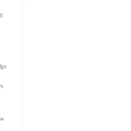
ög
ågor
em,
 av