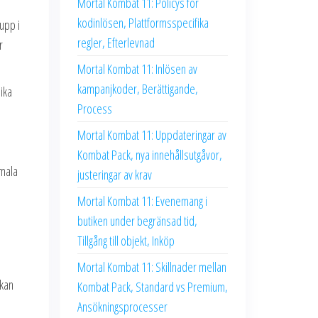
Mortal Kombat 11: Policys för
kodinlösen, Plattformsspecifika
 upp i
regler, Efterlevnad
r
Mortal Kombat 11: Inlösen av
kampanjkoder, Berättigande,
nika
Process
Mortal Kombat 11: Uppdateringar av
Kombat Pack, nya innehållsutgåvor,
imala
justeringar av krav
Mortal Kombat 11: Evenemang i
butiken under begränsad tid,
Tillgång till objekt, Inköp
Mortal Kombat 11: Skillnader mellan
 kan
Kombat Pack, Standard vs Premium,
Ansökningsprocesser