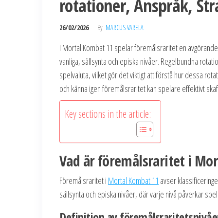
rotationer, Anspråk, Str
26/02/2026
By
MARCUS VARELA
I Mortal Kombat 11 spelar föremålsraritet en avgörande 
vanliga, sällsynta och episka nivåer. Regelbundna rotat
spelvaluta, vilket gör det viktigt att förstå hur dessa 
och känna igen föremålsraritet kan spelare effektivt ska
Key sections in the article:
Vad är föremålsraritet i Mo
Föremålsraritet i
Mortal Kombat 11
avser klassificeringe
sällsynta och episka nivåer, där varje nivå påverkar spe
Definition av föremålsraritetsnivåe