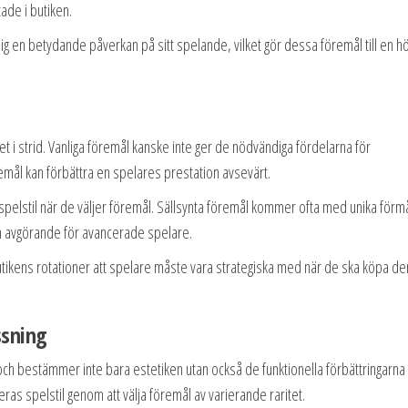
tade i butiken.
ig en betydande påverkan på sitt spelande, vilket gör dessa föremål till en h
et i strid. Vanliga föremål kanske inte ger de nödvändiga fördelarna för
emål kan förbättra en spelares prestation avsevärt.
spelstil när de väljer föremål. Sällsynta föremål kommer ofta med unika förm
em avgörande för avancerade spelare.
tikens rotationer att spelare måste vara strategiska med när de ska köpa d
ssning
 och bestämmer inte bara estetiken utan också de funktionella förbättringarna
as spelstil genom att välja föremål av varierande raritet.