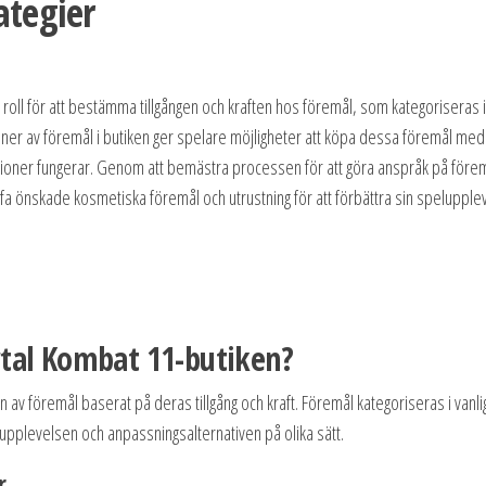
ategier
roll för att bestämma tillgången och kraften hos föremål, som kategoriseras i
ioner av föremål i butiken ger spelare möjligheter att köpa dessa föremål med
rotationer fungerar. Genom att bemästra processen för att göra anspråk på före
ffa önskade kosmetiska föremål och utrustning för att förbättra sin spelupple
rtal Kombat 11-butiken?
n av föremål baserat på deras tillgång och kraft. Föremål kategoriseras i vanli
lupplevelsen och anpassningsalternativen på olika sätt.
r