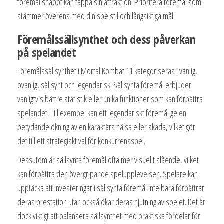
föremål snabbt kan tappa sin attraktion. Prioritera föremål som
stämmer överens med din spelstil och långsiktiga mål.
Föremålssällsynthet och dess påverkan
på spelandet
Föremålssällsynthet i Mortal Kombat 11 kategoriseras i vanlig,
ovanlig, sällsynt och legendarisk. Sällsynta föremål erbjuder
vanligtvis bättre statistik eller unika funktioner som kan förbättra
spelandet. Till exempel kan ett legendariskt föremål ge en
betydande ökning av en karaktärs hälsa eller skada, vilket gör
det till ett strategiskt val för konkurrensspel.
Dessutom är sällsynta föremål ofta mer visuellt slående, vilket
kan förbättra den övergripande spelupplevelsen. Spelare kan
upptäcka att investeringar i sällsynta föremål inte bara förbättrar
deras prestation utan också ökar deras njutning av spelet. Det är
dock viktigt att balansera sällsynthet med praktiska fördelar för