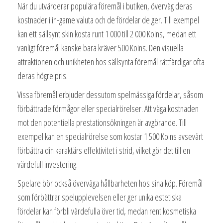
När du utvärderar populära föremål i butiken, överväg deras
kostnader i in-game valuta och de fördelar de ger. Till exempel
kan ett sällsynt skin kosta runt 1 000 till 2 000 Koins, medan ett
vanligt föremål kanske bara kräver 500 Koins. Den visuella
attraktionen och unikheten hos sällsynta föremål rättfärdigar ofta
deras högre pris.
Vissa föremål erbjuder dessutom spelmässiga fördelar, såsom
förbättrade förmågor eller specialrörelser. Att väga kostnaden
mot den potentiella prestationsökningen är avgörande. Till
exempel kan en specialrörelse som kostar 1 500 Koins avsevärt
förbättra din karaktärs effektivitet i strid, vilket gör det till en
värdefull investering.
Spelare bör också överväga hållbarheten hos sina köp. Föremål
som förbättrar spelupplevelsen eller ger unika estetiska
fördelar kan förbli värdefulla över tid, medan rent kosmetiska