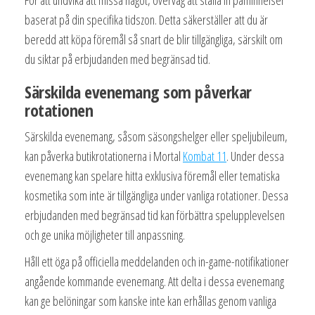
För att undvika att missa något, överväg att ställa in påminnelser
baserat på din specifika tidszon. Detta säkerställer att du är
beredd att köpa föremål så snart de blir tillgängliga, särskilt om
du siktar på erbjudanden med begränsad tid.
Särskilda evenemang som påverkar
rotationen
Särskilda evenemang, såsom säsongshelger eller speljubileum,
kan påverka butikrotationerna i Mortal
Kombat 11
. Under dessa
evenemang kan spelare hitta exklusiva föremål eller tematiska
kosmetika som inte är tillgängliga under vanliga rotationer. Dessa
erbjudanden med begränsad tid kan förbättra spelupplevelsen
och ge unika möjligheter till anpassning.
Håll ett öga på officiella meddelanden och in-game-notifikationer
angående kommande evenemang. Att delta i dessa evenemang
kan ge belöningar som kanske inte kan erhållas genom vanliga