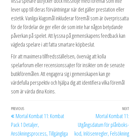
Vissa spelare uttrycker dock missnöje med föremål som inte
lever upp till deras förväntningar när det gäller prestation eller
estetik. Vanliga klagomål inkluderar föremål som är överprissatta
för de fördelar de ger eller de som inte har någon betydande
påverkan på spelet. Att lyssna på gemenskapens feedback kan
vägleda spelare i att fatta smartare köpbeslut.
För att maximera tillfredsställelsen, överväg att kolla
spelarforum eller recensionssajter för insikter om de senaste
butikföremålen. Att engagera sig i gemenskapen kan ge
värdefulla perspektiv och hjälpa dig att identifiera vilka föremål
som är värda dina Koins.
Post
Previous
PREVIOUS
NEXT
Next
Mortal Kombat 11: Kombat
Mortal Kombat 11:
navigation
Post
Post
Pack 1 Detaljer,
Utgångsdatum för plånboks-
Ansökningsprocess, Tillgängliga
kod, Inlösenregler, Felsökning