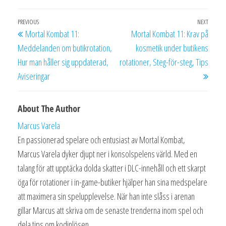
Post
Previous
PREVIOUS
NEXT
Next
Mortal Kombat 11:
Mortal Kombat 11: Krav på
navigation
Post
Post
Meddelanden om butikrotation,
kosmetik under butikens
Hur man håller sig uppdaterad,
rotationer, Steg-för-steg, Tips
Aviseringar
About The Author
Marcus Varela
En passionerad spelare och entusiast av Mortal Kombat,
Marcus Varela dyker djupt ner i konsolspelens värld. Med en
talang för att upptäcka dolda skatter i DLC-innehåll och ett skarpt
öga för rotationer i in-game-butiker hjälper han sina medspelare
att maximera sin spelupplevelse. När han inte slåss i arenan
gillar Marcus att skriva om de senaste trenderna inom spel och
dela tips om kodinlösen.